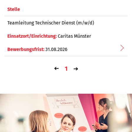
Pflege, Hauswirtschaft & Betreuung
Alle Arbeitszeitmodelle
Stelle
Kinder- und Jugendarbeit
Vollzeit
Teamleitung Technischer Dienst (m/w/d)
Beratung, Bildung & Jugendberufshilfe
Teilzeit
Verwaltung & Sonstiges
Caritas Münster
Vollzeit/Teilzeit
Ausbildung
31.08.2026
FSJ, BFD & Praktikum
➔
1
➔
Bildung & Betreuung