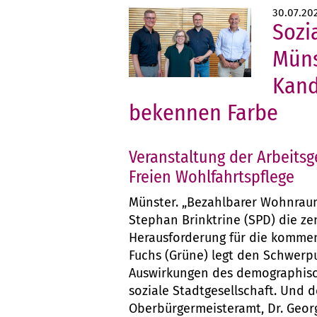
30.07.20
Sozia
Müns
Kand
bekennen Farbe
Veranstaltung der Arbeits
Freien Wohlfahrtspflege
Münster. „Bezahlbarer Wohnraum
Stephan Brinktrine (SPD) die zen
Herausforderung für die komme
Fuchs (Grüne) legt den Schwerpu
Auswirkungen des demographisc
soziale Stadtgesellschaft. Und 
Oberbürgermeisteramt, Dr. Geo