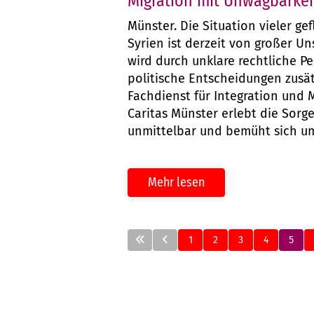
Migration mit Unwägbarke
Münster. Die Situation vieler g
Syrien ist derzeit von großer U
wird durch unklare rechtliche P
politische Entscheidungen zusät
Fachdienst für Integration und M
Caritas Münster erlebt die Sorg
unmittelbar und bemüht sich um
Mehr lesen
1
2
3
4
5