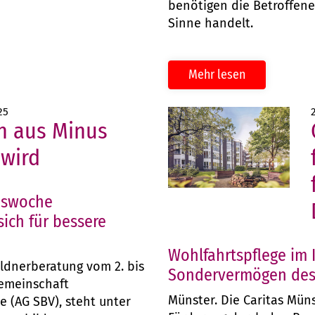
benötigen die Betroffene
Sinne handelt.
Mehr lesen
25
 aus Minus
 wird
nswoche
ich für bessere
Wohlfahrtspflege im I
ldnerberatung vom 2. bis
Sondervermögen des
sgemeinschaft
Münster. Die Caritas Müns
 (AG SBV), steht unter