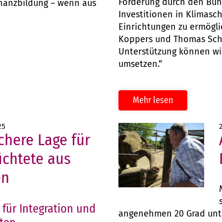
Förderung durch den Bun
inanzbildung – wenn aus
Investitionen in Klimasch
Einrichtungen zu ermögli
Koppers und Thomas Sch
Unterstützung können wir
umsetzen.“
Mehr lesen
25
chere Lage für
üchtete aus
en
für Integration und
angenehmen 20 Grad unt